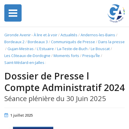
Gironde Avenir
›
À lire et à voir
/
Actualités
/
Andernos-les-Bains
/
Bordeaux 2
/
Bordeaux 3
/
Communiqués de Presse
/
Dans la presse
/
Gujan-Mestras
/
L'Estuaire
/
La-Teste-de-Buch
/
Le Bouscat
/
Les Côteaux-de-Dordogne
/
Moments forts
/
Presqu'Île
/
Saint-Médard-en-Jalles
:
Dossier de Presse l
Compte Administratif 2024
Séance plénière du 30 Juin 2025
1 juillet 2025