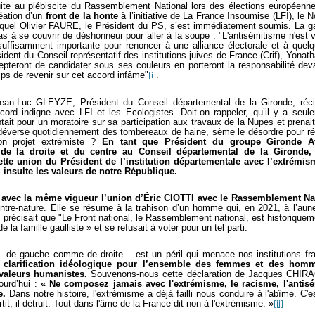
uite au plébiscite du Rassemblement National lors des élections européenn
éation d’un
front de la honte
à l’initiative de La France Insoumise (LFI), le 
quel Olivier FAURE, le Président du PS, s’est immédiatement soumis. La g
pas à se couvrir de déshonneur pour aller à la soupe : "L'antisémitisme n'est 
uffisamment importante pour renoncer à une alliance électorale et à quel
sident du Conseil représentatif des institutions juives de France (Crif), Yona
pteront de candidater sous ses couleurs en porteront la responsabilité devant
ps de revenir sur cet accord infâme"
.
[i]
ean-Luc GLEYZE, Président du Conseil départemental de la Gironde, réci
cord indigne avec LFI et les Ecologistes. Doit-on rappeler, qu’il y a seu
tait pour un moratoire sur sa participation aux travaux de la Nupes et prenai
déverse quotidiennement des tombereaux de haine, sème le désordre pour ré
on projet extrémiste ?
En tant que Président du groupe Gironde Av
 de la droite et du centre au Conseil départemental de la Gironde
tte union du Président de l’institution départementale avec l’extrémi
 insulte les valeurs de notre République.
avec la même vigueur l’union d’Éric CIOTTI avec le Rassemblement Na
ntre-nature. Elle se résume à la trahison d’un homme qui, en 2021, à l’aun
, précisait que
"Le Front national, le Rassemblement national, est historiqueme
e la famille gaulliste » et se refusait à voter pour un tel parti.
– de gauche comme de droite – est un péril qui menace nos institutions fr
a clarification idéologique pour l’ensemble des femmes et des homm
 valeurs humanistes.
Souvenons-nous cette déclaration de Jacques CHIRA
ourd’hui :
« Ne composez jamais avec l'extrémisme, le racisme, l'antis
e.
Dans notre histoire, l'extrémisme a déjà failli nous conduire à l'abîme. C'e
ertit, il détruit. Tout dans l'âme de la France dit non à l'extrémisme. »
[ii]