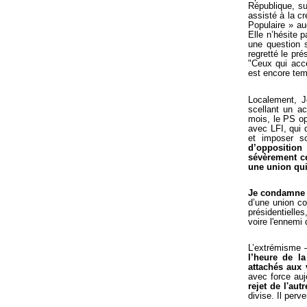
République, s
assisté à la cr
Populaire » au
Elle n’hésite 
une question s
regretté le pré
"Ceux qui acce
est encore tem
Localement, J
scellant un ac
mois, le PS op
avec LFI, qui 
et imposer s
d’opposition
sévèrement ce
une union qui
Je condamne 
d’une union co
présidentielles
voire l'ennemi d
L’extrémisme 
l’heure de l
attachés aux
avec force auj
rejet de l'autr
divise. Il perv