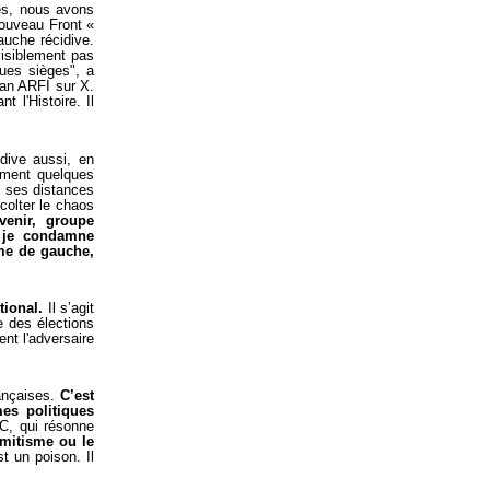
es, nous avons
Nouveau Front «
auche récidive.
visiblement pas
ques sièges", a
than ARFI sur X.
 l'Histoire. Il
dive aussi, en
lement quelques
t ses distances
colter le chaos
enir, groupe
, je condamne
sme de gauche,
tional
.
Il s’agit
e des élections
nt l'adversaire
ançaises.
C’est
es politiques
C, qui résonne
émitisme ou le
st un poison. Il