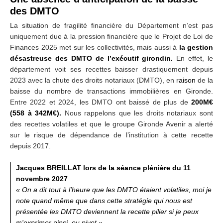
des DMTO
La situation de fragilité financière du Département n’est pas
uniquement due à la pression
financière que le Projet de Loi de
Finances 2025 met sur les collectivités, mais aussi à
la gestion
désastreuse des DMTO de l’exécutif girondin.
En effet, le
département voit ses recettes baisser
drastiquement depuis
2023 avec la chute des
droits notariaux (DMTO), en
raison
de la
baisse du
nombre
de transactions immobilières en
Gironde.
Entre 2022 et 2024, les DMTO ont baissé de plus
de
200M€
(558 à 342M€).
Nous
rappelons que les droits notariaux sont
des recettes volatiles et que
le groupe Gironde Avenir
a alerté
sur le risque de dépendance de l’institution à cette recette
depuis
2017.
Jacques BREILLAT lors de la séance plénière du 11
novembre 2027
« On a dit tout à l'heure
que les DMTO étaient volatiles, moi je
note quand même que dans cette stratégie qui nous est
présentée les DMTO deviennent la recette pilier si je peux
m'exprimer ainsi, ou pivot »
.