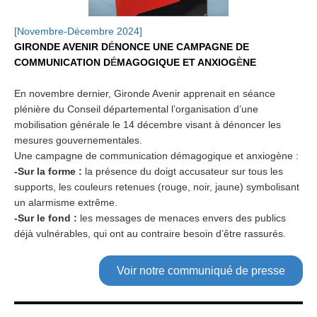
[Novembre-Décembre 2024]
GIRONDE AVENIR D
É
NONCE UNE CAMPAGNE DE
COMMUNICATION D
É
MAGOGIQUE ET ANXIOG
È
NE
En novembre dernier, Gironde Avenir apprenait en séance
plénière du Conseil départemental l’organisation d’une
mobilisation générale le 14 décembre
visant à dénoncer les
mesures gouvernementales.
Une campagne de communication démagogique et anxiogène :
-Sur la forme
:
la présence du doigt accusateur sur tous les
supports, les couleurs retenues (rouge, noir, jaune) symbolisant
un alarmisme extrême.
-Sur le fond
:
les messages de menaces envers des publics
déjà vulnérables, qui ont au contraire besoin d’être r
assurés
.
Voir notre communiqué de presse