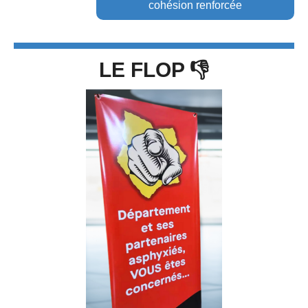
cohésion renforcée
LE FLOP 👎