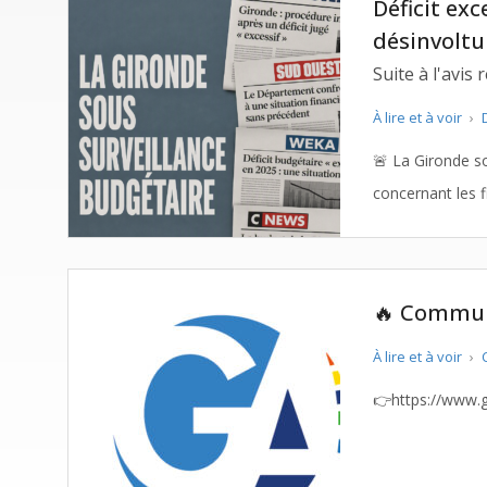
Déficit excess
Suite à l'avis
À lire et à voir
›
D
🚨 La Gironde sous surveillance budgétaire 🚨 Pl
🔥 Communi
À lire et à voir
›
C
👉https://www.g