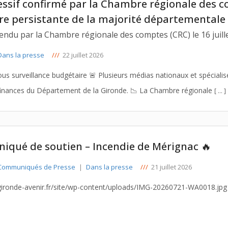
if confirmé par la Chambre régionale des comptes : Gironde Aveni
désinvolture persistante de la majorité d
 rendu par la Chambre régionale des comptes (CRC) le 16 juill
ans la presse
///
22 juillet 2026
usieurs médias nationaux et spécialisés relaient une situation qualifiée d’exceptionnelle
concernant les finances du Département de la Gironde. 📉 La Chambre régionale
[ … ]
qué de soutien – Incendie de Mérignac 🔥
ommuniqués de Presse
|
Dans la presse
///
21 juillet 2026
ironde-avenir.fr/site/wp-content/uploads/IMG-20260721-WA0018.jpg