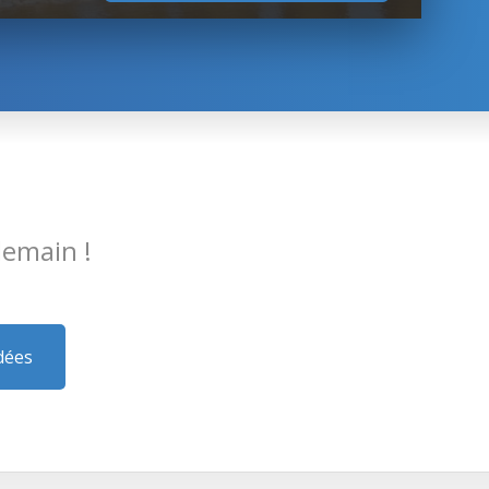
emain !
dées