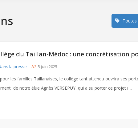
ons
Toutes
ollège du Taillan-Médoc : une concrétisation 
ans la presse
///
5 juin 2025
our les familles Taillanaises, le collège tant attendu ouvrira ses por
ement de notre élue Agnès VERSEPUY, qui a su porter ce projet
[ … ]