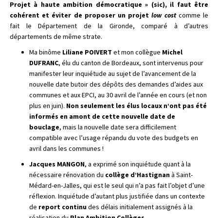
Projet à haute ambition démocratique » (sic), il faut être
cohérent et éviter de proposer un projet
low cost
comme le
fait le Département de la Gironde, comparé à d’autres
départements de même strate.
Ma binôme
Liliane POIVERT
et mon collègue
Michel
DUFRANC
, élu du canton de Bordeaux, sont intervenus pour
manifester leur inquiétude au sujet de l’avancement de la
nouvelle date butoir des dépôts des demandes d’aides aux
communes et aux EPCI, au 30 avril de l’année en cours (et non
plus en juin).
Non seulement les élus locaux n’ont pas été
informés en amont de cette nouvelle date de
bouclage
, mais la nouvelle date sera difficilement
compatible avec l’usage répandu du vote des budgets en
avril dans les communes !
Jacques MANGON
, a exprimé son inquiétude quant à la
nécessaire rénovation du
collège d’Hastignan
à Saint-
Médard-en-Jalles, qui est le seul qui n’a pas fait l’objet d’une
réflexion. Inquiétude d’autant plus justifiée dans un contexte
de
report continu
des délais initialement assignés à la
réalisation du
Plan Ambition Collèges.