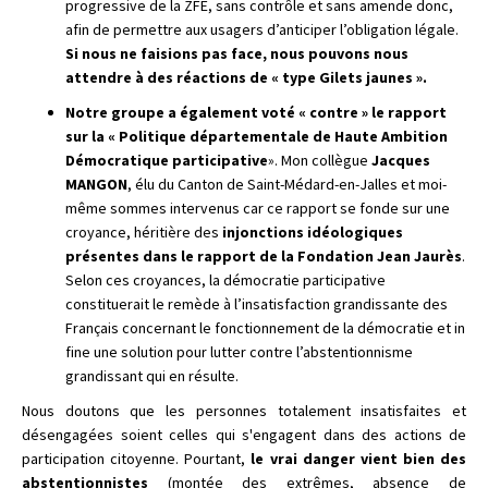
progressive de la ZFE, sans contrôle et sans amende donc,
afin de permettre aux usagers d’anticiper l’obligation légale.
Si nous ne faisions pas face,
nous pouvons nous
attendre à des réactions de « type Gilets jaunes ».
Notre groupe a également voté « contre » le
rapport
sur la « Politique départementale de Haute Ambition
Démocratique participative
». Mon collègue
Jacques
MANGON
, élu du Canton de Saint-Médard-en-Jalles et moi-
même sommes intervenus car ce rapport se fonde sur une
croyance, héritière des
injonctions idéologiques
présentes dans le rapport de la Fondation Jean Jaurès
.
Selon ces croyances, la démocratie participative
constituerait le remède à l’insatisfaction grandissante des
Français concernant le fonctionnement de la démocratie et in
fine une solution pour lutter contre l’abstentionnisme
grandissant qui en résulte.
Nous doutons que les personnes totalement insatisfaites et
désengagées soient celles qui s'engagent dans des actions de
participation citoyenne. Pourtant,
le vrai danger vient bien des
abstentionnistes
(montée des extrêmes, absence de