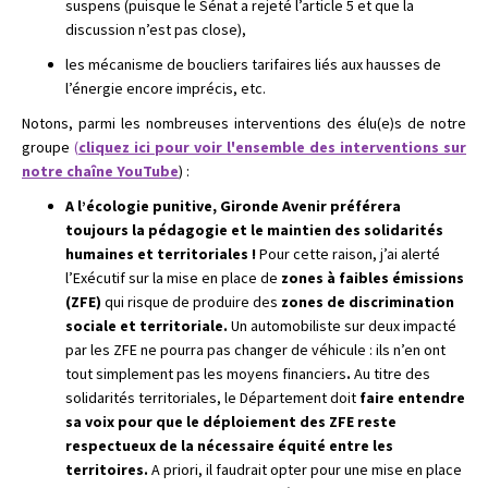
suspens (puisque le Sénat a rejeté l’article 5 et que la
discussion n’est pas close),
les mécanisme de boucliers tarifaires liés aux hausses de
l’énergie encore imprécis, etc.
Notons, parmi les nombreuses interventions des élu(e)s de notre
groupe
(
cliquez ici pour voir l'ensemble des interventions sur
notre chaîne YouTube
) :
A l’écologie punitive, Gironde Avenir préférera
toujours la pédagogie et le maintien des solidarités
humaines et territoriales !
Pour cette raison, j’ai
alerté
l’Exécutif sur la mise en place de
zones à faibles émissions
(ZFE)
qui risque de produire des
zones de discrimination
s
ociale et territoriale.
Un automobiliste sur deux impacté
par les ZFE ne pourra pas changer de véhicule : ils n’en ont
tout simplement pas les moyens financiers
.
Au titre des
solidarités territoriales, le
Département doit
faire entendre
sa voix pour que le déploiement des ZFE reste
respectueux de la nécessaire équité entre les
territoires.
A priori, il faudrait opter pour une mise en place