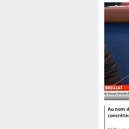
Au nom d
concrètes