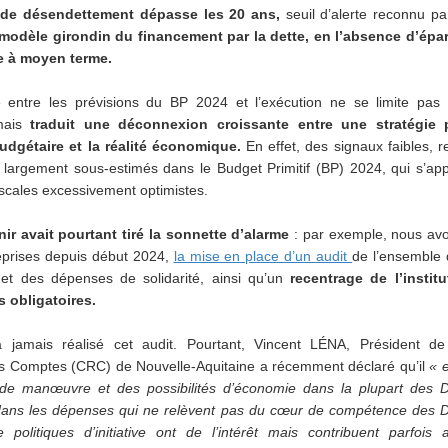
 de désendettement dépasse les 20 ans,
seuil d’alerte reconnu pa
modèle girondin du financement par la dette, en l’absence d’épa
e à moyen terme.
e entre les prévisions du BP 2024 et l’exécution ne se limite pas
 mais
traduit une déconnexion croissante entre une stratégie p
udgétaire et la réalité économique.
En effet, des signaux faibles, 
 largement sous-estimés dans le Budget Primitif (BP) 2024, qui s’ap
scales excessivement optimistes.
ir avait pourtant tiré la sonnette d’alarme
: par exemple, nous a
reprises depuis début 2024,
la mise en place d’un audit
de l’ensemble 
 et des dépenses de solidarité, ainsi qu’un
recentrage de l’institu
 obligatoires.
’a jamais réalisé cet audit. Pourtant, Vincent L
É
NA, Président d
s Comptes (CRC) de Nouvelle-Aquitaine a récemment déclaré qu’il
« e
e manœuvre et des possibilités d’économie dans la plupart des 
ns les dépenses qui ne relèvent pas du cœur de compétence des 
politiques d’initiative ont de l’intérêt mais contribuent parfois au