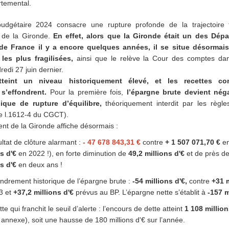
rtemental.
budgétaire 2024 consacre une rupture profonde de la trajectoire 
 de la Gironde.
En effet, alors que la Gironde était un des Dépa
 de France il y a
encore quelques années, il se situe désormais
s les plus fragilisées,
ainsi que le
relève la Cour des comptes da
redi 27 juin dernier.
teint un niveau historiquement élevé, et les recettes con
s’effondrent.
Pour la première fois,
l’épargne brute devient néga
pique de rupture d’équilibre,
théoriquement interdit par les règle
cle l.1612-4 du CGCT).
t de la Gironde affiche désormais :
ltat de clôture alarmant :
- 47 678 843,31 €
contre
+ 1 507 071,70 €
en
s d'€
en 2022 !), en forte diminution de
49,2 millions d'€
et de près d
ns d'€
en deux ans !
ndrement historique de l’épargne brute :
-54 millions d'€,
contre
+31 m
3 et
+37,2 millions d'
€
prévus au BP. L’épargne nette s’établit à
-157 m
te qui franchit le seuil d’alerte : l’encours de dette atteint
1 108 million
annexe), soit une hausse de 180 millions d'€ sur l’année.