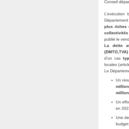
Conseil dépa
L’exécution 
Département
plus riches
collectivité
publié le vend
La dette at
(DMTO,TVA) 
d’un cas
ty
locales (arti
Le Départemen
Un résu
million
millio
Un effo
en 202
Une det
budget 