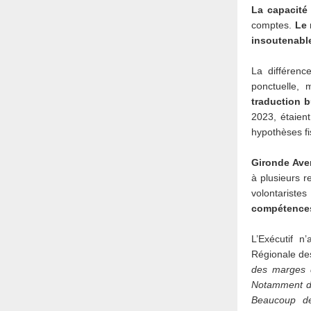
La capacité
comptes.
Le 
insoutenabl
La différenc
ponctuelle,
traduction b
2023, étaient
hypothèses fi
Gironde Aven
à plusieurs 
volontaristes
compétences
L’Exécutif n
Régionale de
des marges d
Notamment da
Beaucoup de 