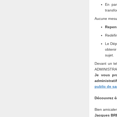
En par
transf
Aucune mesure
Repens
Redéfin
Le Dépa
obtenir
sujet.
Devant un tel
ADMINISTRATI
Je vous pr
administrati
public de sa
Découvrez é
Bien amicale
Jacques BR