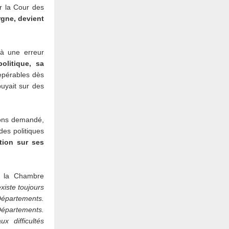
r la Cour des
rgne, devient
 à une erreur
olitique, sa
repérables dès
puyait sur des
vons demandé,
des politiques
tion sur ses
e la Chambre
xiste toujours
Départements.
Départements.
x difficultés