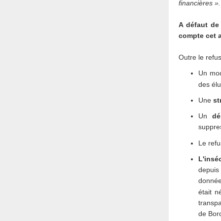
financières ».
A défaut de
compte
cet 
Outre le refu
Un mod
des élu
Une
st
Un
dé
suppre
Le refu
L'insé
depuis
donnée
était 
transp
de Bor