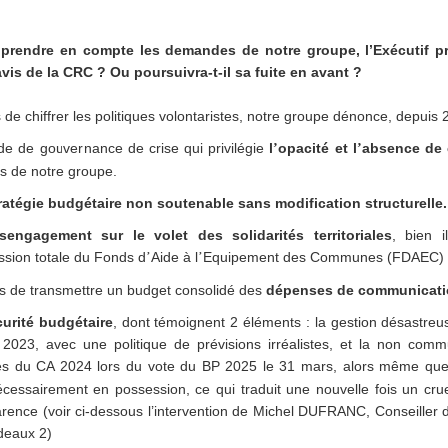
 prendre en compte les demandes de notre groupe, l’Exécutif pre
avis de la CRC ? Ou poursuivra-t-il sa fuite en avant ?
s de chiffrer les politiques volontaristes, notre groupe dénonce, depuis 
e de gouvernance de crise qui privilé
gie
l
opacité
et l
a
bsence de 
’
’
s de notre groupe.
ratégie budgétaire non soutenable sans modification structurelle.
sengagement sur le volet des solidarités territoriales
,
bien il
ssion totale du Fonds d
Aide à l
Equipement des Communes (FDAEC) 
’
’
s de transmettre un budget consolidé des
d
épen
ses de communicat
curité budgétaire
, dont témoignent
2
é
l
é
ments
: la gestion désastr
 2023, avec une politique de prévisions irréalistes, et la non comm
s du CA 2024 lors du vote du BP 2025 le 31 mars, alors m
ê
me que
nécessairement en possession
,
ce qui traduit une nouvelle fois un cr
arence (voir ci-dessous l’intervention de Michel DUFRANC, Conseiller
deaux 2)