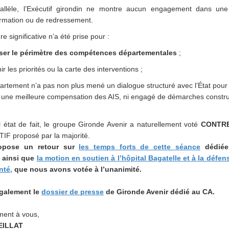
allèle, l’Exécutif girondin ne montre aucun engagement dans une
ormation ou de redressement.
 significative n’a été prise pour :
er le périmètre des compétences départementales
;
ir les priorités ou la carte des interventions ;
rtement n’a pas non plus mené un dialogue structuré avec l’État pour
 une meilleure compensation des AIS, ni engagé de démarches construc
 état de fait, le groupe Gironde Avenir a naturellement voté
CONTR
F proposé par la majorité.
opose un retour sur
les temps forts de cette séance
dédiée
f ainsi que
la motion en soutien à l’hôpital Bagatelle et à la défen
nté,
que nous avons votée à l’unanimité.
galement le
dossier de presse
de Gironde Avenir dédié au CA.
ment à vous,
EILLAT