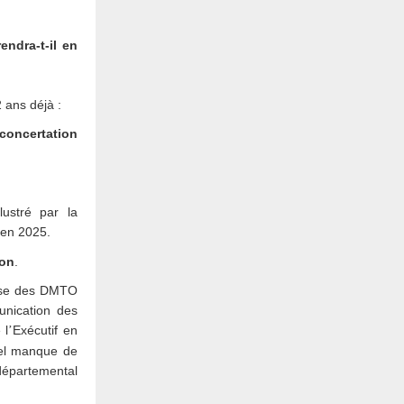
ndra-t-il en
2 ans dé
jà :
concertation
lustré par la
en 2025.
ion
.
euse des DMTO
unication des
 l
Ex
écutif en
’
uel manque de
 départemental