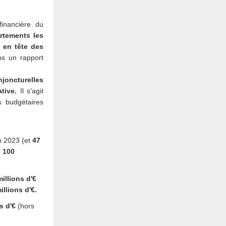
financière du
rtements les
 en tête des
ns un rapport
joncturelles
tive.
Il s’agit
s budgétaires
 2023 (et
47
e
100
illions d'€
illions d'€.
s d'€
(hors