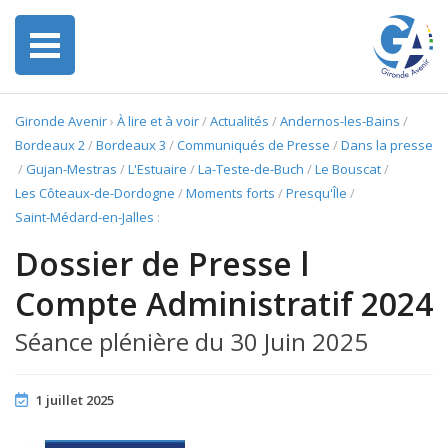
Gironde Avenir
›
À lire et à voir
/
Actualités
/
Andernos-les-Bains
/
Bordeaux 2
/
Bordeaux 3
/
Communiqués de Presse
/
Dans la presse
/
Gujan-Mestras
/
L'Estuaire
/
La-Teste-de-Buch
/
Le Bouscat
/
Les Côteaux-de-Dordogne
/
Moments forts
/
Presqu'Île
/
Saint-Médard-en-Jalles
:
Dossier de Presse l
Compte Administratif 2024
Séance plénière du 30 Juin 2025
1 juillet 2025