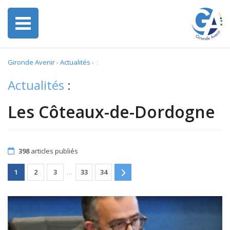
Gironde Avenir
›
Actualités
›
:
Actualités
:
Les Côteaux-de-Dordogne
398
articles publiés
1
2
3
…
33
34