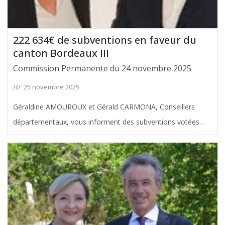
222 634€ de subventions en faveur du
canton Bordeaux III
Commission Permanente du 24 novembre 2025
///
25 novembre 2025
Géraldine AMOUROUX et Gérald CARMONA, Conseillers
départementaux, vous informent des subventions votées
avec leur soutien en faveur du canton Bordeaux III, lors de la
Commission permanente du 24 novembre 2025. Le montant
total de ces aides
[ … ]