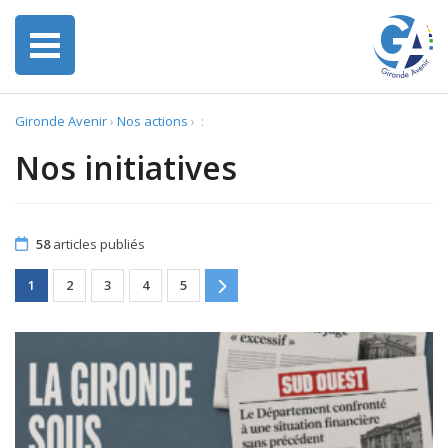
Gironde Avenir
›
Nos actions
›
:
Nos initiatives
58
articles publiés
1
2
3
4
5