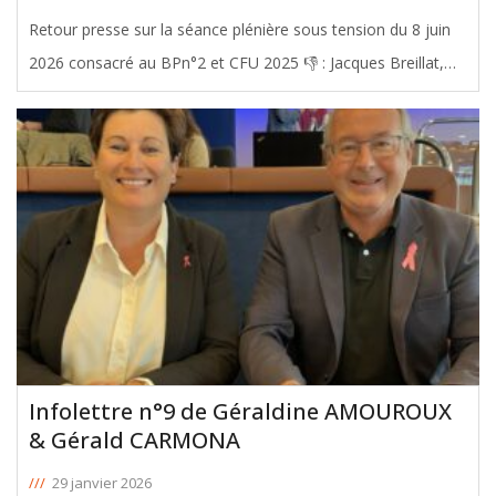
Retour presse sur la séance plénière sous tension du 8 juin
2026 consacré au BPn°2 et CFU 2025 👎 : Jacques Breillat,
Président de Gironde Avenir, alerte sur une gestion sous
contrainte Face à cette situation, Jacques Breillat dénonce
une
[ … ]
Infolettre n°9 de Géraldine AMOUROUX
& Gérald CARMONA
///
29 janvier 2026