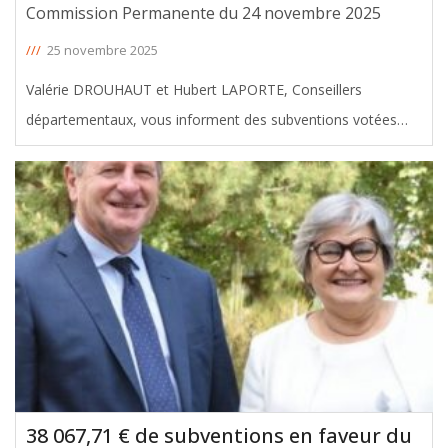
Commission Permanente du 24 novembre 2025
///
25 novembre 2025
Valérie DROUHAUT et Hubert LAPORTE, Conseillers
départementaux, vous informent des subventions votées
avec leur soutien en faveur du canton de la Presqu’île, lors de
la Commission Permanente du 24 novembre 2025. Le
montant total de ces aides
[ … ]
38 067,71 € de subventions en faveur du