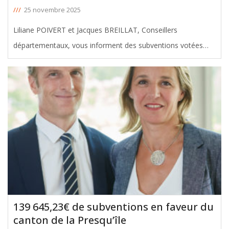
///
25 novembre 2025
Liliane POIVERT et Jacques BREILLAT, Conseillers
départementaux, vous informent des subventions votées
avec leur soutien en faveur du canton des Coteaux de
Dordogne, lors de la Commission Permanente du 24
novembre 2025. Le montant total de
[ … ]
139 645,23€ de subventions en faveur du
canton de la Presqu’île