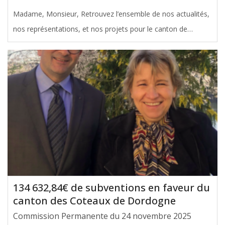
Madame, Monsieur, Retrouvez l’ensemble de nos actualités,
nos représentations, et nos projets pour le canton de
Caudéran et Saint-Augustin dans l’infolettre n°9, consultable
en cliquant sur le lien ci-contre : INFOLETTRE HIVER 2026
Bonne
[ … ]
134 632,84€ de subventions en faveur du
canton des Coteaux de Dordogne
Commission Permanente du 24 novembre 2025