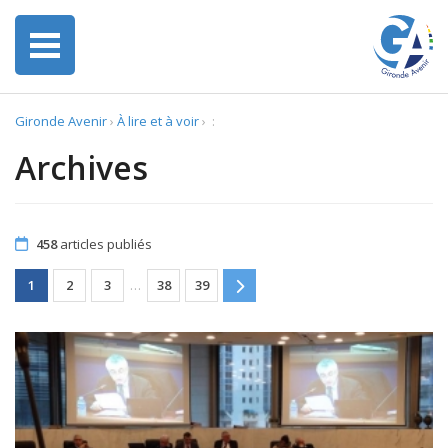
Gironde Avenir
›
À lire et à voir
›
:
Archives
458
articles publiés
1
2
3
…
38
39