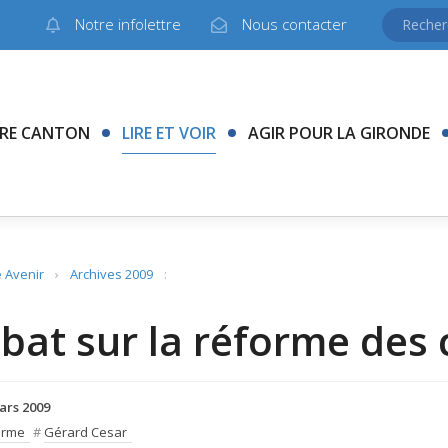
Notre infolettre
Nous contacter
RE CANTON
LIRE ET VOIR
AGIR POUR LA GIRONDE
 Avenir
›
Archives 2009
:
bat sur la réforme des c
ars 2009
orme
#
Gérard Cesar