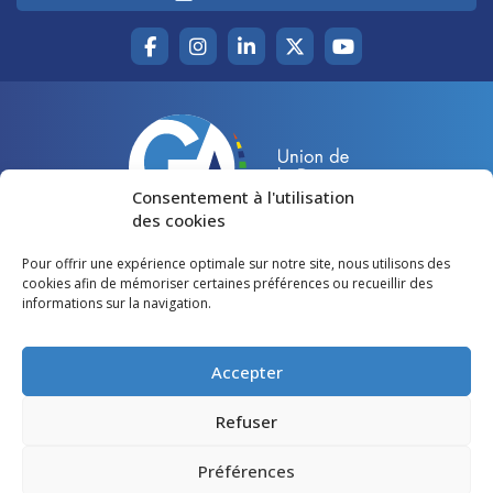
Consentement à l'utilisation
des cookies
Pour offrir une expérience optimale sur notre site, nous utilisons des
Accueil
Agir pour la Gironde
cookies afin de mémoriser certaines préférences ou recueillir des
informations sur la navigation.
Votre canton
Qui sommes-nous ?
Lire et voir
Restons en contact
Accepter
Préférences des cookies
Refuser
Politique de confidentialité
Préférences
Mentions légales