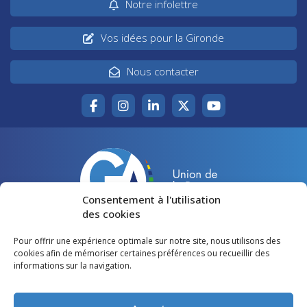
Notre infolettre
Vos idées pour la Gironde
Nous contacter
Consentement à l'utilisation
des cookies
Pour offrir une expérience optimale sur notre site, nous utilisons des
Accueil
Agir pour la Gironde
cookies afin de mémoriser certaines préférences ou recueillir des
informations sur la navigation.
Votre canton
Qui sommes-nous ?
Lire et voir
Restons en contact