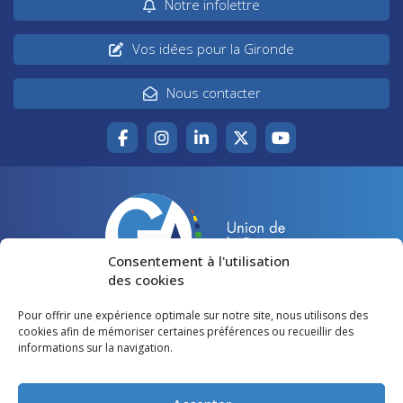
Notre infolettre
Vos idées pour la Gironde
Nous contacter
Consentement à l'utilisation
des cookies
Pour offrir une expérience optimale sur notre site, nous utilisons des
Accueil
Agir pour la Gironde
cookies afin de mémoriser certaines préférences ou recueillir des
informations sur la navigation.
Votre canton
Qui sommes-nous ?
Lire et voir
Restons en contact