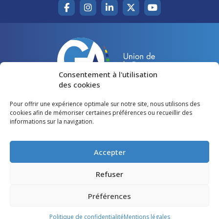
Consentement à l'utilisation
des cookies
Pour offrir une expérience optimale sur notre site, nous utilisons des
Accueil
Agir pour la Gironde
cookies afin de mémoriser certaines préférences ou recueillir des
informations sur la navigation.
Votre canton
Qui sommes-nous ?
Lire et voir
Restons en contact
Accepter
Préférences des cookies
Refuser
Politique de confidentialité
Préférences
Mentions légales
Politique de confidentialité
Mentions légales