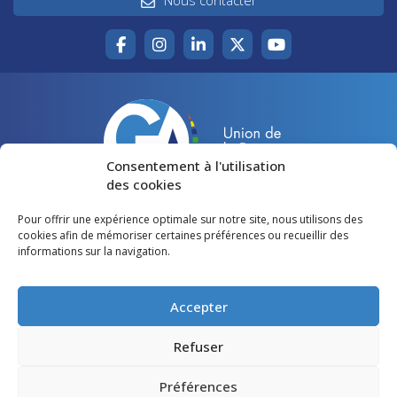
Consentement à l'utilisation
des cookies
Pour offrir une expérience optimale sur notre site, nous utilisons des
Accueil
Agir pour la Gironde
cookies afin de mémoriser certaines préférences ou recueillir des
informations sur la navigation.
Votre canton
Qui sommes-nous ?
Lire et voir
Restons en contact
Accepter
Préférences des cookies
Refuser
Politique de confidentialité
Préférences
Mentions légales