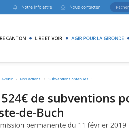
Notre infolettre
Nous contacter
RE CANTON
LIRE ET VOIR
AGIR POUR LA GIRONDE
 Avenir
›
Nos actions
/
Subventions obtenues
:
 524€ de subventions po
ste-de-Buch
ission permanente du 11 février 2019