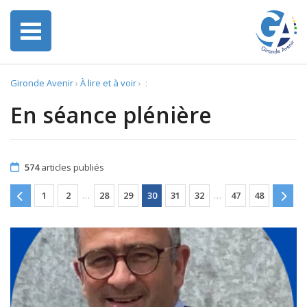
Gironde Avenir
›
À lire et à voir
›
:
En séance plénière
574
articles publiés
1
2
…
28
29
30
31
32
…
47
48