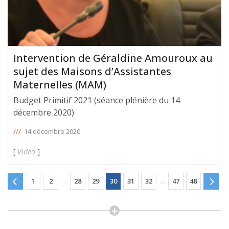
Intervention de Géraldine Amouroux au
sujet des Maisons d’Assistantes
Maternelles (MAM)
Budget Primitif 2021 (séance plénière du 14
décembre 2020)
///
14 décembre 2020
[
Vidéo
]
1
2
…
28
29
30
31
32
…
47
48