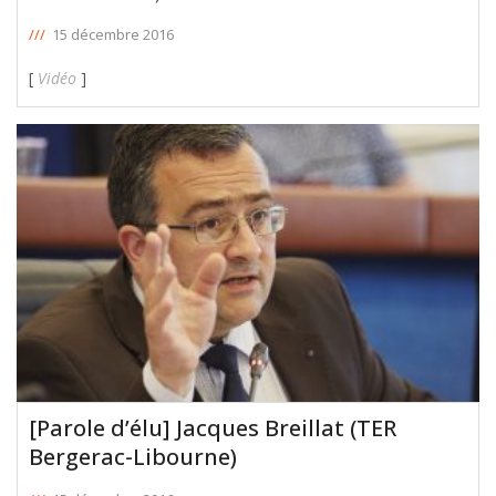
///
15 décembre 2016
[
Vidéo
]
[Parole d’élu] Jacques Breillat (TER
Bergerac-Libourne)