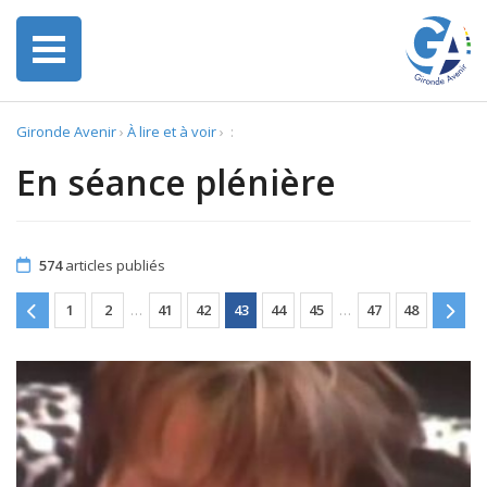
Gironde Avenir
›
À lire et à voir
›
:
En séance plénière
574
articles publiés
1
2
…
41
42
43
44
45
…
47
48