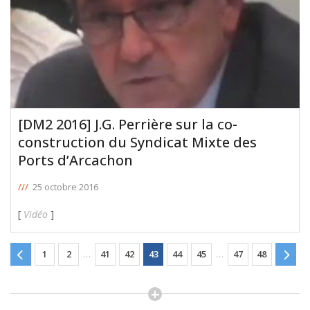
[DM2 2016] J.G. Perrière sur la co-
construction du Syndicat Mixte des
Ports d’Arcachon
///
25 octobre 2016
[
Vidéo
]
1
2
…
41
42
43
44
45
…
47
48