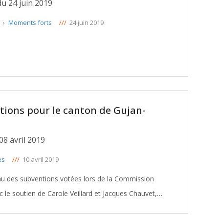
u 24 juin 2019
e
›
Moments forts
///
24 juin 2019
ntions pour le canton de Gujan-
8 avril 2019
es
///
10 avril 2019
eau des subventions votées lors de la Commission
 le soutien de Carole Veillard et Jacques Chauvet,
Conseillers départementaux du canton de Gujan-Mestras: TELECHARGER