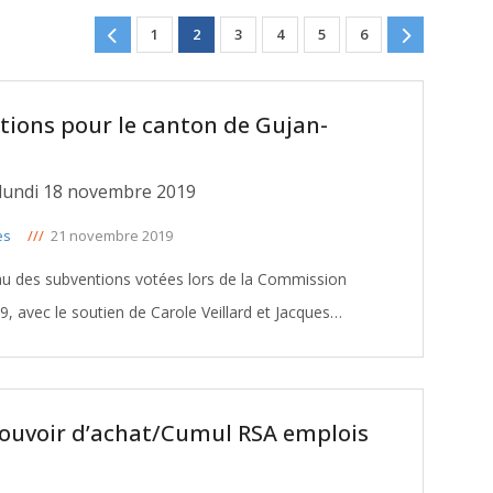
1
2
3
4
5
6
ntions pour le canton de Gujan-
lundi 18 novembre 2019
es
///
21 novembre 2019
eau des subventions votées lors de la Commission
avec le soutien de Carole Veillard et Jacques
Chauvet, Conseillers départementaux du canton de Gujan-Mestras: TELECHARGER
pouvoir d’achat/Cumul RSA emplois