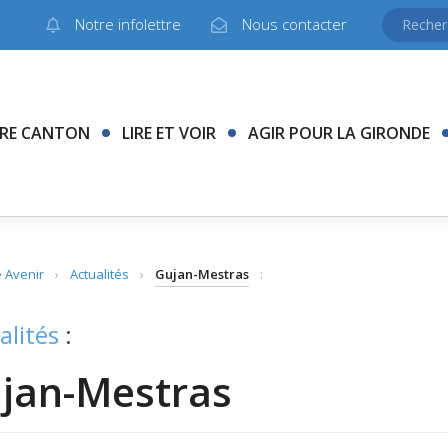
Notre infolettre
Nous contacter
RE CANTON
LIRE ET VOIR
AGIR POUR LA GIRONDE
 Avenir
›
Actualités
›
Gujan-Mestras
:
alités
:
jan-Mestras