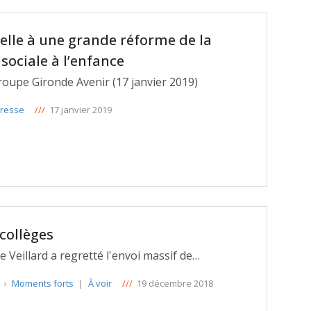
elle à une grande réforme de la
 sociale à l’enfance
upe Gironde Avenir (17 janvier 2019)
resse
///
17 janvier 2019
 collèges
 Veillard a regretté l'envoi massif de
s aux besoins des collèges girondins.
e
›
Moments forts
|
À voir
///
19 décembre 2018