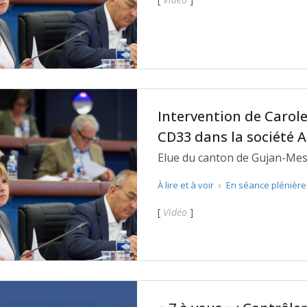
Intervention de Carole 
CD33 dans la société 
Elue du canton de Gujan-Mest
Gironde Avenir soutenait la lu
À lire et à voir
›
En séance plénièr
s'étonne de voir le CD33 pren
[
Vidéo
]
APTIC.