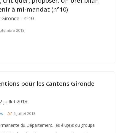
r, critiquer, proposer. Un bref bilan
enir à mi-mandat (n°10)
a Gironde - n°10
eptembre 2018
ventions pour les cantons Gironde
Commission Permanente du 2 juillet 2018
es
///
5 juillet 2018
ermanente du Département, les élu(e)s du groupe