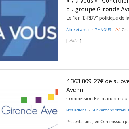
« 7 à vous » : Contrôle
du groupe Gironde Av
Le 1er "E-RDV" politique de l
À lire et à voir
›
7 A VOUS
///
7 s
[
Vidéo
]
4 363 009. 27€ de sub
Avenir
Nos actions
›
Subventions obtenu
Présents lundi, en Commission p