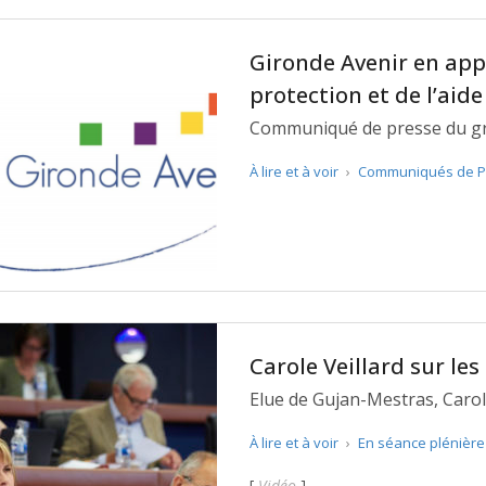
Gironde Avenir en app
protection et de l’aide
Communiqué de presse du gro
À lire et à voir
›
Communiqués de P
Carole Veillard sur les
Elue de Gujan-Mestras, Carole
documents de comm' inadapté
À lire et à voir
›
En séance plénièr
[
Vidéo
]