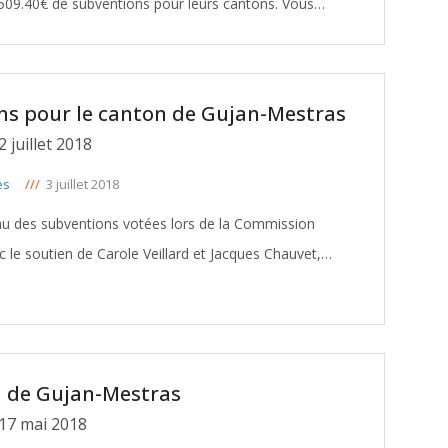
9.40€ de subventions pour leurs cantons. Vous
trouverez dans le tableau ci-dessous le détail de ces décisions :
ns pour le canton de Gujan-Mestras
Commission Permanente du 2 juillet 2018
es
///
3 juillet 2018
eau des subventions votées lors de la Commission
c le soutien de Carole Veillard et Jacques Chauvet,
Conseillers départementaux du canton de Gujan-Mestras: TELECHARGER
n de Gujan-Mestras
17 mai 2018