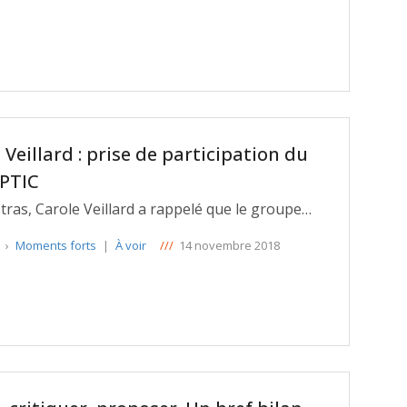
Veillard : prise de participation du
APTIC
ras, Carole Veillard a rappelé que le groupe
tte contre l'e-illetrisme. En revanche, elle
e
›
Moments forts
|
À voir
///
14 novembre 2018
dre une participation au capital de la société