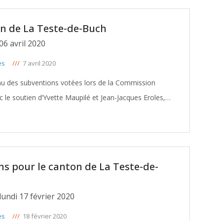
on de La Teste-de-Buch
6 avril 2020
es
///
7 avril 2020
eau des subventions votées lors de la Commission
 le soutien d’Yvette Maupilé et Jean-Jacques Eroles,
anton La
[ … ]
ns pour le canton de La Teste-de-
ndi 17 février 2020
es
///
18 février 2020