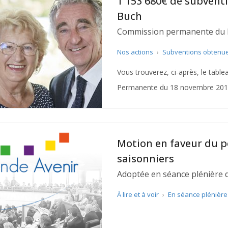
1 153 680€ de subvent
Buch
Commission permanente du 
Nos actions
›
Subventions obtenu
Vous trouverez, ci-après, le tabl
Permanente du 18 novembre 2019, 
Motion en faveur du 
saisonniers
Adoptée en séance plénière d
À lire et à voir
›
En séance plénièr