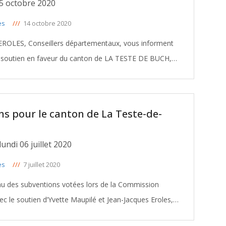
5 octobre 2020
es
///
14 octobre 2020
EROLES, Conseillers départementaux, vous informent
r soutien en faveur du canton de LA TESTE DE BUCH,
lors de la Commission permanente du 05 octobre 2020. Le montant total de ces
[ … ]
ns pour le canton de La Teste-de-
ndi 06 juillet 2020
es
///
7 juillet 2020
eau des subventions votées lors de la Commission
ec le soutien d’Yvette Maupilé et Jean-Jacques Eroles,
Conseillers départementaux du canton La Teste-de-Buch: TELECHARGER