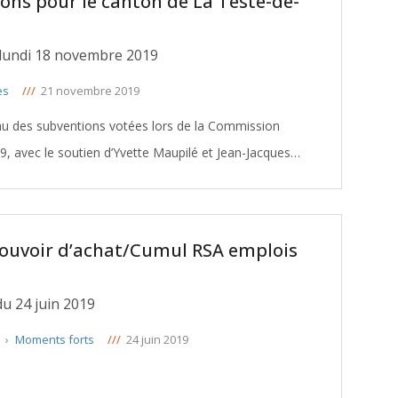
ions pour le canton de La Teste-de-
lundi 18 novembre 2019
es
///
21 novembre 2019
eau des subventions votées lors de la Commission
avec le soutien d’Yvette Maupilé et Jean-Jacques
Eroles, Conseillers départementaux du canton La Teste-de-Buch: TELECHARGER
pouvoir d’achat/Cumul RSA emplois
u 24 juin 2019
e
›
Moments forts
///
24 juin 2019