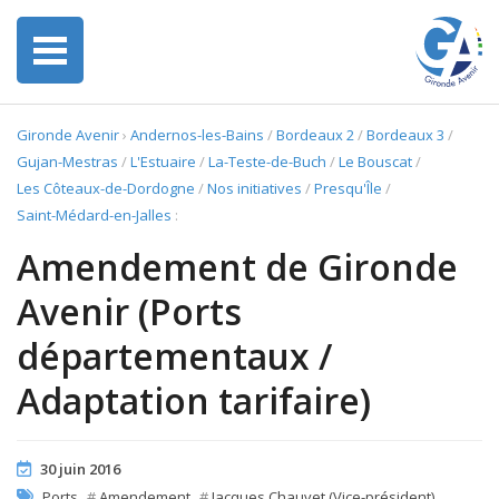
Gironde Avenir
›
Andernos-les-Bains
/
Bordeaux 2
/
Bordeaux 3
/
Gujan-Mestras
/
L'Estuaire
/
La-Teste-de-Buch
/
Le Bouscat
/
Les Côteaux-de-Dordogne
/
Nos initiatives
/
Presqu'Île
/
Saint-Médard-en-Jalles
:
Amendement de Gironde
Avenir (Ports
départementaux /
Adaptation tarifaire)
30 juin 2016
Ports
#
Amendement
#
Jacques Chauvet (Vice-président)