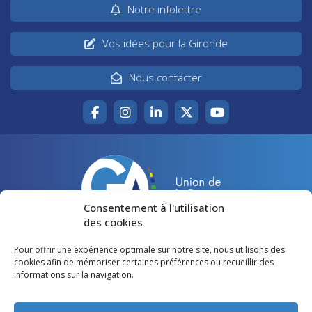
Notre infolettre
Vos idées pour la Gironde
Nous contacter
Consentement à l'utilisation
des cookies
Pour offrir une expérience optimale sur notre site, nous utilisons des
Accueil
Agir pour la Gironde
cookies afin de mémoriser certaines préférences ou recueillir des
informations sur la navigation.
Votre canton
Qui sommes-nous ?
Lire et voir
Restons en contact