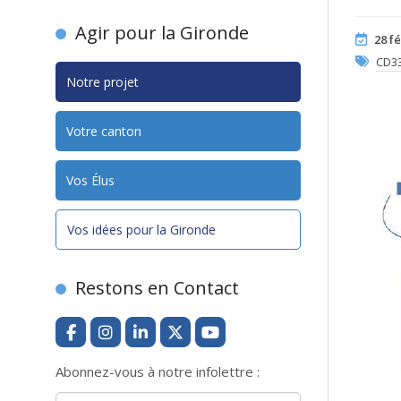
Agir pour la Gironde
28 f
CD33
Notre projet
Votre canton
Vos Élus
Vos idées pour la Gironde
Restons en Contact
Abonnez-vous à notre infolettre :