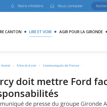
Notre infolettre
Nous contacter
RE CANTON
LIRE ET VOIR
AGIR POUR LA GIRONDE
 Avenir
›
À lire et à voir
/
Communiqués de Presse
:
rcy doit mettre Ford fa
sponsabilités
uniqué de presse du groupe Gironde Ave