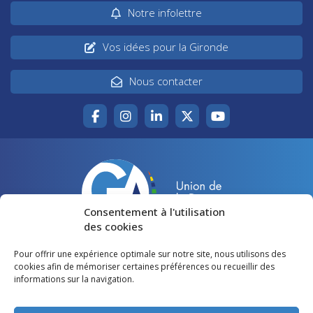
Notre infolettre
Vos idées pour la Gironde
Nous contacter
Consentement à l'utilisation
des cookies
Pour offrir une expérience optimale sur notre site, nous utilisons des
Accueil
Agir pour la Gironde
cookies afin de mémoriser certaines préférences ou recueillir des
informations sur la navigation.
Votre canton
Qui sommes-nous ?
Lire et voir
Restons en contact