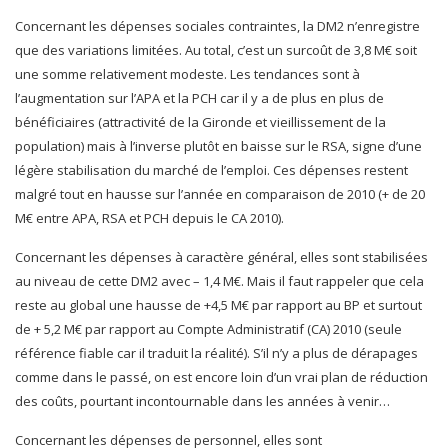
Concernant les dépenses sociales contraintes, la DM2 n’enregistre
que des variations limitées. Au total, c’est un surcoût de 3,8 M€ soit
une somme relativement modeste. Les tendances sont à
l’augmentation sur l’APA et la PCH car il y a de plus en plus de
bénéficiaires (attractivité de la Gironde et vieillissement de la
population) mais à l’inverse plutôt en baisse sur le RSA, signe d’une
légère stabilisation du marché de l’emploi. Ces dépenses restent
malgré tout en hausse sur l’année en comparaison de 2010 (+ de 20
M€ entre APA, RSA et PCH depuis le CA 2010).
Concernant les dépenses à caractère général, elles sont stabilisées
au niveau de cette DM2 avec – 1,4 M€. Mais il faut rappeler que cela
reste au global une hausse de +4,5 M€ par rapport au BP et surtout
de + 5,2 M€ par rapport au Compte Administratif (CA) 2010 (seule
référence fiable car il traduit la réalité). S’il n’y a plus de dérapages
comme dans le passé, on est encore loin d’un vrai plan de réduction
des coûts, pourtant incontournable dans les années à venir…
Concernant les dépenses de personnel, elles sont