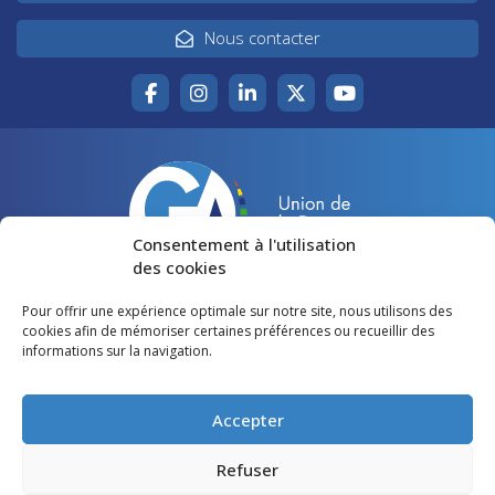
Nous contacter
Consentement à l'utilisation
des cookies
Pour offrir une expérience optimale sur notre site, nous utilisons des
Accueil
Agir pour la Gironde
cookies afin de mémoriser certaines préférences ou recueillir des
informations sur la navigation.
Votre canton
Qui sommes-nous ?
Lire et voir
Restons en contact
Accepter
Préférences des cookies
Refuser
Politique de confidentialité