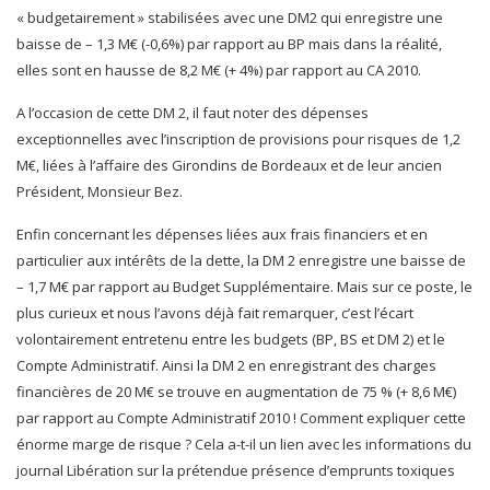
« budgetairement » stabilisées avec une DM2 qui enregistre une
baisse de – 1,3 M€ (-0,6%) par rapport au BP mais dans la réalité,
elles sont en hausse de 8,2 M€ (+ 4%) par rapport au CA 2010.
A l’occasion de cette DM 2, il faut noter des dépenses
exceptionnelles avec l’inscription de provisions pour risques de 1,2
M€, liées à l’affaire des Girondins de Bordeaux et de leur ancien
Président, Monsieur Bez.
Enfin concernant les dépenses liées aux frais financiers et en
particulier aux intérêts de la dette, la DM 2 enregistre une baisse de
– 1,7 M€ par rapport au Budget Supplémentaire. Mais sur ce poste, le
plus curieux et nous l’avons déjà fait remarquer, c’est l’écart
volontairement entretenu entre les budgets (BP, BS et DM 2) et le
Compte Administratif. Ainsi la DM 2 en enregistrant des charges
financières de 20 M€ se trouve en augmentation de 75 % (+ 8,6 M€)
par rapport au Compte Administratif 2010 ! Comment expliquer cette
énorme marge de risque ? Cela a-t-il un lien avec les informations du
journal Libération sur la prétendue présence d’emprunts toxiques