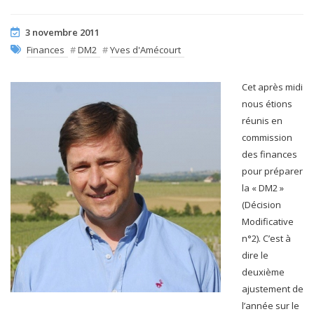
3 novembre 2011
Finances
#
DM2
#
Yves d'Amécourt
Cet après midi
nous étions
réunis en
commission
des finances
pour préparer
la « DM2 »
(Décision
Modificative
n°2). C’est à
dire le
deuxième
ajustement de
l’année sur le