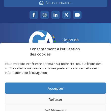
Nous contacter
Consentement à l'utilisation
des cookies
Pour offrir une expérience optimale sur notre site, nous utilisons des
Accueil
Agir pour la Gironde
cookies afin de mémoriser certaines préférences ou recueillir des
informations sur la navigation.
Votre canton
Qui sommes-nous ?
Lire et voir
Restons en contact
Accepter
Préférences des cookies
Refuser
Politique de confidentialité
Préférences
Mentions légales