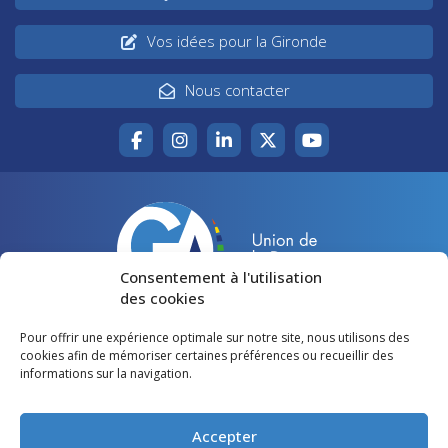
Vos idées pour la Gironde
Nous contacter
Consentement à l'utilisation
des cookies
Pour offrir une expérience optimale sur notre site, nous utilisons des
Accueil
Agir pour la Gironde
cookies afin de mémoriser certaines préférences ou recueillir des
informations sur la navigation.
Votre canton
Qui sommes-nous ?
Lire et voir
Restons en contact
Accepter