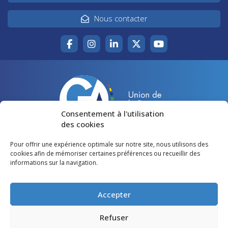
Nous contacter
Consentement à l'utilisation
des cookies
Pour offrir une expérience optimale sur notre site, nous utilisons des
Accueil
Agir pour la Gironde
cookies afin de mémoriser certaines préférences ou recueillir des
informations sur la navigation.
Votre canton
Qui sommes-nous ?
Lire et voir
Restons en contact
Accepter
Préférences des cookies
Refuser
Politique de confidentialité