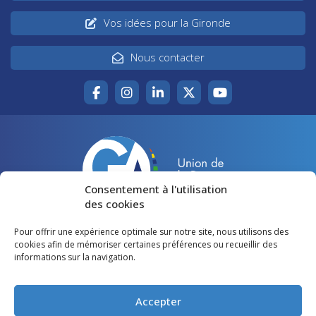
Vos idées pour la Gironde
Nous contacter
Consentement à l'utilisation
des cookies
Pour offrir une expérience optimale sur notre site, nous utilisons des
Accueil
Agir pour la Gironde
cookies afin de mémoriser certaines préférences ou recueillir des
informations sur la navigation.
Votre canton
Qui sommes-nous ?
Lire et voir
Restons en contact
Accepter