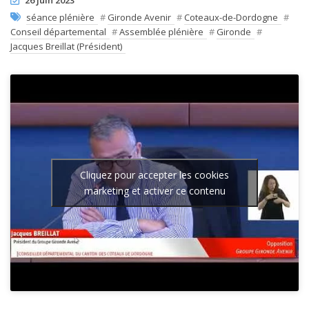
26 juin 2023
séance plénière
#
Gironde Avenir
#
Coteaux-de-Dordogne
#
Conseil départemental
#
Assemblée plénière
#
Gironde
#
Jacques Breillat (Président)
Cliquez pour accepter les cookies
marketing et activer ce contenu