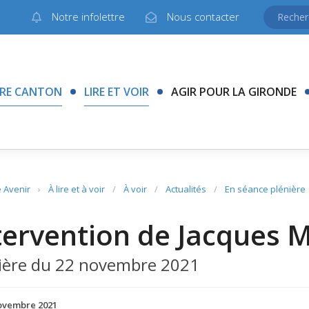
Notre infolettre
Nous contacter
RE CANTON
LIRE ET VOIR
AGIR POUR LA GIRONDE
 Avenir
›
À lire et à voir
/
À voir
/
Actualités
/
En séance plénière
tervention de Jacques
ière du 22 novembre 2021
ovembre 2021