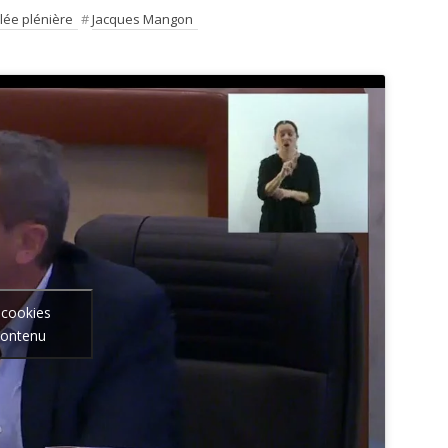
ée plénière
#
Jacques Mangon
 cookies
contenu