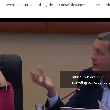
nde Avenir
#
Saint-Médard-en-Jalles
#
Conseil départemental
#
Assembl
Cliquez pour accepter les
marketing et activer ce 