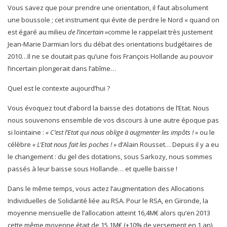
Vous savez que pour prendre une orientation, il faut absolument
une boussole ; cet instrument qui évite de perdre le Nord « quand on
est égaré au milieu
de l’incertain »
comme le rappelait très justement
Jean-Marie Darmian lors du débat des orientations budgétaires de
2010…Il ne se doutait pas qu’une fois François Hollande au pouvoir
l’incertain plongerait dans l’abîme…
Quel est le contexte aujourd’hui ?
Vous évoquez tout d’abord la baisse des dotations de l’Etat. Nous
nous souvenons ensemble de vos discours à une autre époque pas
si lointaine :
« C’est l’Etat qui nous oblige à augmenter les impôts ! »
ou le
célèbre
« L’Etat nous fait les poches ! »
d’Alain Rousset… Depuis il y a eu
le changement : du gel des dotations, sous Sarkozy, nous sommes
passés à leur baisse sous Hollande… et quelle baisse !
Dans le même temps, vous actez l’augmentation des Allocations
Individuelles de Solidarité liée au RSA. Pour le RSA, en Gironde, la
moyenne mensuelle de l’allocation atteint 16,4M€ alors qu’en 2013
cette même moyenne était de 15,1M€ (+10% de versement en 1 an).