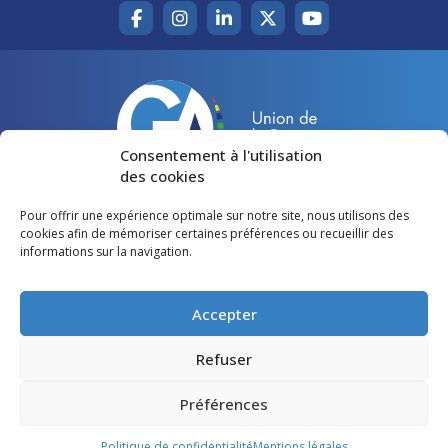
Consentement à l'utilisation
des cookies
Pour offrir une expérience optimale sur notre site, nous utilisons des
Accueil
Agir pour la Gironde
cookies afin de mémoriser certaines préférences ou recueillir des
informations sur la navigation.
Votre canton
Qui sommes-nous ?
Lire et voir
Restons en contact
Accepter
Préférences des cookies
Refuser
Politique de confidentialité
Préférences
Mentions légales
Politique de confidentialité
Mentions légales