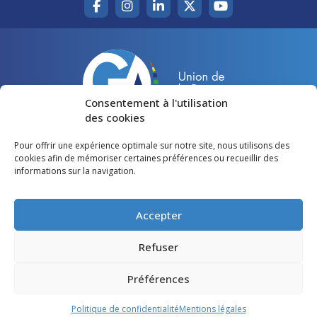
Consentement à l'utilisation
des cookies
Pour offrir une expérience optimale sur notre site, nous utilisons des
Accueil
Agir pour la Gironde
cookies afin de mémoriser certaines préférences ou recueillir des
informations sur la navigation.
Votre canton
Qui sommes-nous ?
Lire et voir
Restons en contact
Accepter
Préférences des cookies
Refuser
Politique de confidentialité
Préférences
Mentions légales
Politique de confidentialité
Mentions légales
©
Gironde Avenir
- Tous droits réservés