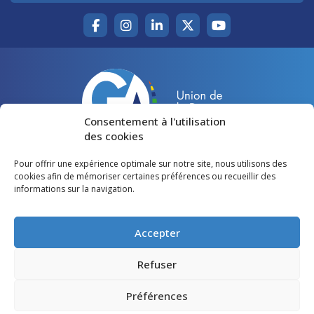
Consentement à l'utilisation
des cookies
Pour offrir une expérience optimale sur notre site, nous utilisons des
Accueil
Agir pour la Gironde
cookies afin de mémoriser certaines préférences ou recueillir des
informations sur la navigation.
Votre canton
Qui sommes-nous ?
Lire et voir
Restons en contact
Accepter
Préférences des cookies
Refuser
Politique de confidentialité
Préférences
Mentions légales