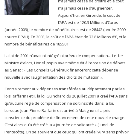
n’a jamais cessé de croître et le coût
n’a jamais cessé d’augmenter.
Aujourd’hui, en Gironde, le coût de
l’APA est de 120.3 Millions d’€uros
(année 2009), le nombre de bénéficiaires est de 28442 (année 2009 –
source DPAH). En 2003, le coût de l’APA était de 72.8 Millions d’€, et le
nombre de bénéficiaires de 18550 !
La loi de 2001 n’avait ni intégré ni prévu de compensation… Le 1er
Ministre d’alors, Lionel Jospin avait même dit à l’occasion de débats
au Sénat : « Les Conseils Généraux financeront cette dépense
nouvelle avec l’augmentation des droits de mutation ».
Contrairement aux dépenses transférées au département par les
lois Raffarin I et II, la loi Guinchard du 20 juillet 2001 a créé l’APA sans
qu’aucune règle de compensation ne soit inscrite dans la loi.
Lorsque Jean-Pierre Raffarin est arrivé à Matignon, il a pris
conscience du problème de financement de cette nouvelle charge.
C’est alors qu’a été créé la « journée de solidarité » (Lundi de
Pentecôte). On se souvient que ceux qui ont créée l’APA sans prévoir