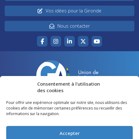
Vos idées pour la Gironde
Nous contacter
Consentement à l'utilisation
des cookies
Pour offrir une expérience optimale sur notre site, nous utilisons des
Accueil
Agir pour la Gironde
cookies afin de mémoriser certaines préférences ou recueillir des
informations sur la navigation.
Votre canton
Qui sommes-nous ?
Lire et voir
Restons en contact
Accepter