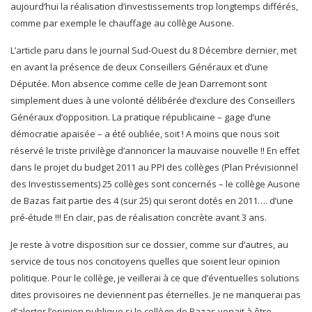
aujourd’hui la réalisation d’investissements trop longtemps différés,
comme par exemple le chauffage au collège Ausone.
L’article paru dans le journal Sud-Ouest du 8 Décembre dernier, met
en avant la présence de deux Conseillers Généraux et d’une
Députée. Mon absence comme celle de Jean Darremont sont
simplement dues à une volonté délibérée d’exclure des Conseillers
Généraux d’opposition. La pratique républicaine – gage d’une
démocratie apaisée – a été oubliée, soit ! A moins que nous soit
réservé le triste privilège d’annoncer la mauvaise nouvelle !! En effet
dans le projet du budget 2011 au PPI des collèges (Plan Prévisionnel
des Investissements) 25 collèges sont concernés – le collège Ausone
de Bazas fait partie des 4 (sur 25) qui seront dotés en 2011…. d’une
pré-étude !!! En clair, pas de réalisation concrète avant 3 ans.
Je reste à votre disposition sur ce dossier, comme sur d’autres, au
service de tous nos concitoyens quelles que soient leur opinion
politique. Pour le collège, je veillerai à ce que d’éventuelles solutions
dites provisoires ne deviennent pas éternelles. Je ne manquerai pas
d’alerter l’opinion publique si le collège de Bazas venait à être