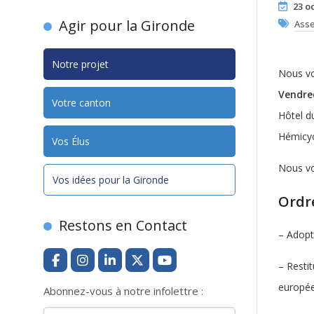
23 o
Agir pour la Gironde
Asse
Notre projet
Nous vo
Vendre
Votre canton
Hôtel d
Hémicyc
Vos Élus
Nous vo
Vos idées pour la Gironde
Ordre
Restons en Contact
– Adopt
– Resti
europé
Abonnez-vous à notre infolettre :