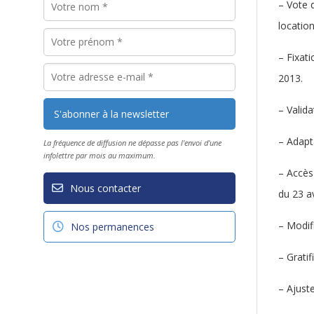
– Vote 
location
– Fixat
2013.
– Valid
– Adapt
La fréquence de diffusion ne dépasse pas l'envoi d'une
infolettre par mois au maximum.
– Accès 
Nous contacter
du 23 av
– Modif
Nos permanences
– Grati
– Ajust