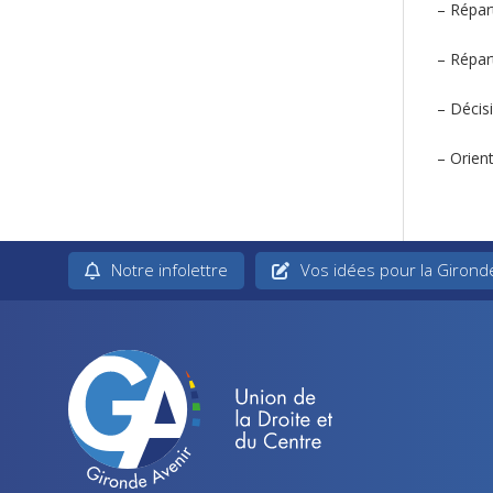
– Répar
– Répar
– Décis
– Orien
Notre infolettre
Vos idées pour la Girond