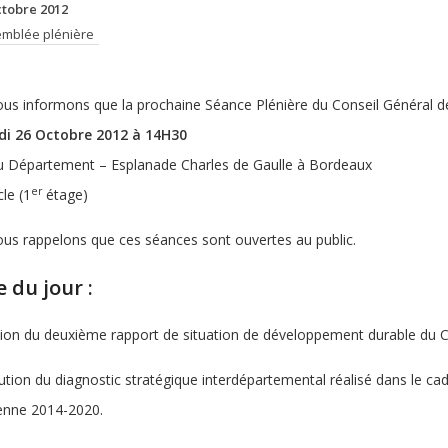
ctobre 2012
mblée plénière
us informons que la prochaine Séance Plénière du Conseil Général de
di 26 Octobre 2012 à 14H30
u Département – Esplanade Charles de Gaulle à Bordeaux
er
le (1
étage)
us rappelons que ces séances sont ouvertes au public.
 du jour :
ion du deuxième rapport de situation de développement durable du Co
tution du diagnostic stratégique interdépartemental réalisé dans le cad
enne 2014-2020.