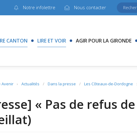
Notre infolettre
Nous contacter
RE CANTON
LIRE ET VOIR
AGIR POUR LA GIRONDE
 Avenir
›
Actualités
/
Dans la presse
/
Les Côteaux-de-Dordogne
resse] « Pas de refus de
illat)