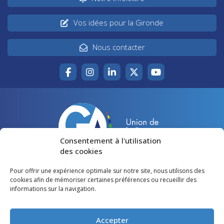
Vos idées pour la Gironde
Nous contacter
Consentement à l'utilisation
des cookies
Pour offrir une expérience optimale sur notre site, nous utilisons des
Accueil
Agir pour la Gironde
cookies afin de mémoriser certaines préférences ou recueillir des
informations sur la navigation.
Votre canton
Qui sommes-nous ?
Lire et voir
Restons en contact
Accepter