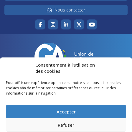
Nous contacter
Consentement à l'utilisation
des cookies
Pour offrir une expérience optimale sur notre site, nous utilisons des
Accueil
Agir pour la Gironde
cookies afin de mémoriser certaines préférences ou recueillir des
informations sur la navigation.
Votre canton
Qui sommes-nous ?
Lire et voir
Restons en contact
Accepter
Préférences des cookies
Refuser
Politique de confidentialité