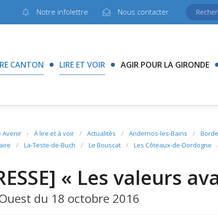
Notre infolettre
Nous contacter
RE CANTON
LIRE ET VOIR
AGIR POUR LA GIRONDE
 Avenir
›
À lire et à voir
/
Actualités
/
Andernos-les-Bains
/
Borde
aire
/
La-Teste-de-Buch
/
Le Bouscat
/
Les Côteaux-de-Dordogne
RESSE] « Les valeurs av
Ouest du 18 octobre 2016