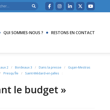
QUI SOMMES-NOUS ?
RESTONS EN CONTACT
aux 2
/
Bordeaux 3
/
Dans la presse
/
Gujan-Mestras
/
Presqu'Île
/
Saint-Médard-en-Jalles
:
ant le budget »