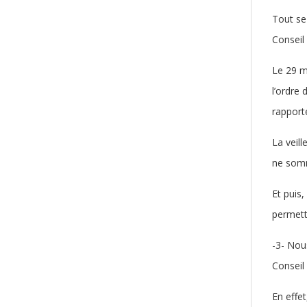
Tout se 
Conseil
Le 29 ma
l’ordre 
rapporte
La veil
ne somm
Et puis
permett
-3- Nou
Conseil
En effe