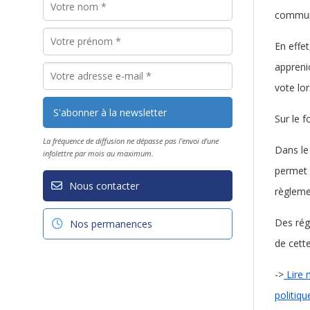
commun
En effe
appreni
vote lo
Sur le 
La fréquence de diffusion ne dépasse pas l'envoi d'une
Dans le
infolettre par mois au maximum.
permet 
Nous contacter
règlemen
Des rég
Nos permanences
de cett
->
Lire 
politiq