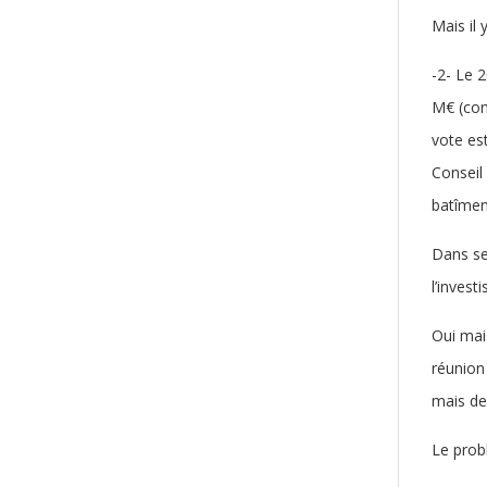
Mais il 
-2- Le 
M€ (con
vote es
Conseil 
batîmen
Dans se
l’invest
Oui mai
réunion
mais de
Le probl