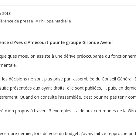
n 2013
érence de presse
#
Philippe Madrelle
nce d’Yves d’Amécourt pour le groupe Gironde Avenir :
quelques mois, on assiste à une dérive préoccupante du fonctionneme
mentale.
, les décisions ne sont plus prise par l’assemblée du Conseil Général. El
suite présentées aux ayant droits, elle sont publiées, … puis, en der
istrement. Quand on consulte l’assemblée, c’est pour ne pas tenir com
ustré mon propos à travers 3 exemples : l’aide aux communes de la Giron
décembre dernier, lors du vote du budget, j’avais fait ce repproche au