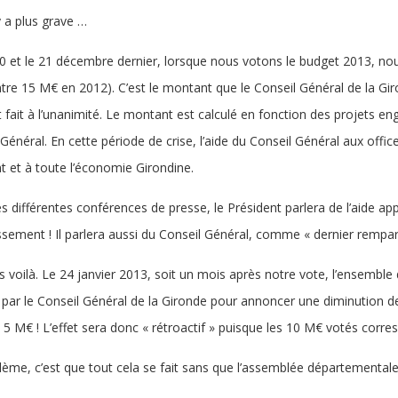
y a plus grave …
20 et le 21 décembre dernier, lorsque nous votons le budget 2013, no
tre 15 M€ en 2012). C’est le montant que le Conseil Général de la G
t fait à l’unanimité. Le montant est calculé en fonction des projets e
Général. En cette période de crise, l’aide du Conseil Général aux offic
t et à toute l’économie Girondine.
s différentes conférences de presse, le Président parlera de l’aide ap
issement ! Il parlera aussi du Conseil Général, comme « dernier rempart
s voilà. Le 24 janvier 2013, soit un mois après notre vote, l’ensembl
 par le Conseil Général de la Gironde pour annoncer une diminution de
 5 M€ ! L’effet sera donc « rétroactif » puisque les 10 M€ votés c
ème, c’est que tout cela se fait sans que l’assemblée départementale n