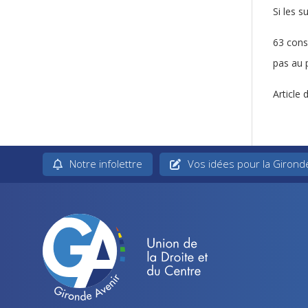
Si les s
63 conse
pas au p
Article 
Notre infolettre
Vos idées pour la Girond