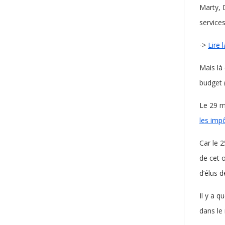
Marty, 
service
->
Lire 
Mais là
budget (
Le 29 m
les imp
Car le 
de cet o
d’élus 
Il y a 
dans le 