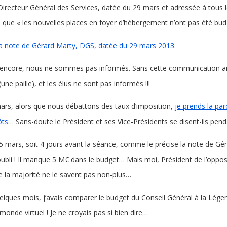
Directeur Général des Services, datée du 29 mars et adressée à tous l
s que « les nouvelles places en foyer d’hébergement n’ont pas été b
la note de Gérard Marty, DGS, datée du 29 mars 2013.
 encore, nous ne sommes pas informés. Sans cette communication ano
une paille), et les élus ne sont pas informés !!!
ars, alors que nous débattons des taux d’imposition,
je prends la par
ôts
… Sans-doute le Président et ses Vice-Présidents se disent-ils pend
25 mars, soit 4 jours avant la séance, comme le précise la note de Gér
ubli ! Il manque 5 M€ dans le budget… Mais moi, Président de l’opposit
de la majorité ne le savent pas non-plus…
quelques mois, j’avais comparer le budget du Conseil Général à la Lég
monde virtuel ! Je ne croyais pas si bien dire…