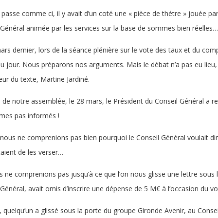
passe comme ci, il y avait d’un coté une « pièce de thétre » jouée par 
 Général animée par les services sur la base de sommes bien réelles…
rs dernier, lors de la séance plénière sur le vote des taux et du compt
du jour. Nous préparons nos arguments. Mais le débat n’a pas eu lieu, c
ur du texte, Martine Jardiné.
le de notre assemblée, le 28 mars, le Président du Conseil Général a r
es pas informés !
, nous ne comprenions pas bien pourquoi le Conseil Général voulait dim
aient de les verser…
s ne comprenions pas jusqu’à ce que l’on nous glisse une lettre sous 
 Général, avait omis d’inscrire une dépense de 5 M€ à l’occasion du 
t, quelqu’un a glissé sous la porte du groupe Gironde Avenir, au Conse