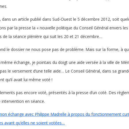
es.
t, dans un article publié dans Sud-Ouest le 5 décembre 2012, soit que
ons par la presse la « nouvelle politique du Conseil Général envers l
rs de la séance plénière qui suit les 20 et 21 décembre…
fond le dossier ne nous pose pas de problème. Mais sur la forme, à qu
 même échange, je pointais du doigt une aide versée à la ville de Mé
pas le versement d’une telle aide… Le Conseil Général, dans sa grande
t qu’il avait lui même voté !
lements pas encore voté, présentés à la presse d’un coté. Des règlemen
e intervention en séance.
mon échange avec Philippe Madrelle à propos du fonctionnement curie
ues avant qu’elles ne soient votées…