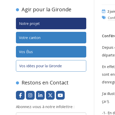
Agir pour la Gironde
2 jui
Conf
Notre projet
Confére
Votre canton
Depuis 
Vos Élus
départe
Vos idées pour la Gironde
En effet
sont en
Restons en Contact
d’enreg
J’ai ill
ça !).
Abonnez-vous à notre infolettre :
-1- En 