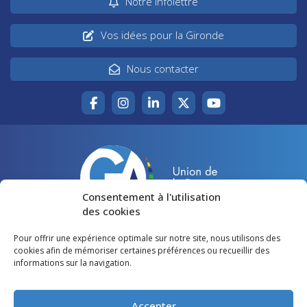
Notre infolettre
Vos idées pour la Gironde
Nous contacter
Consentement à l'utilisation
des cookies
Pour offrir une expérience optimale sur notre site, nous utilisons des
Accueil
Agir pour la Gironde
cookies afin de mémoriser certaines préférences ou recueillir des
informations sur la navigation.
Votre canton
Qui sommes-nous ?
Lire et voir
Restons en contact
Accepter