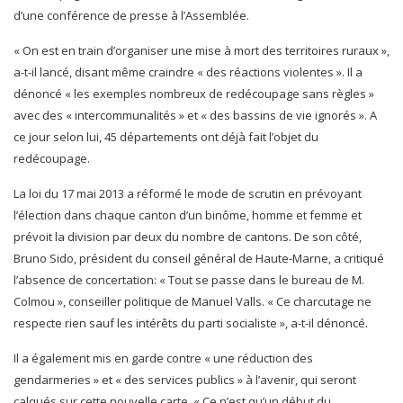
d’une conférence de presse à l’Assemblée.
« On est en train d’organiser une mise à mort des territoires ruraux »,
a-t-il lancé, disant même craindre « des réactions violentes ». Il a
dénoncé « les exemples nombreux de redécoupage sans règles »
avec des « intercommunalités » et « des bassins de vie ignorés ». A
ce jour selon lui, 45 départements ont déjà fait l’objet du
redécoupage.
La loi du 17 mai 2013 a réformé le mode de scrutin en prévoyant
l’élection dans chaque canton d’un binôme, homme et femme et
prévoit la division par deux du nombre de cantons. De son côté,
Bruno Sido, président du conseil général de Haute-Marne, a critiqué
l’absence de concertation: « Tout se passe dans le bureau de M.
Colmou », conseiller politique de Manuel Valls. « Ce charcutage ne
respecte rien sauf les intérêts du parti socialiste », a-t-il dénoncé.
Il a également mis en garde contre « une réduction des
gendarmeries » et « des services publics » à l’avenir, qui seront
calqués sur cette nouvelle carte. « Ce n’est qu’un début du