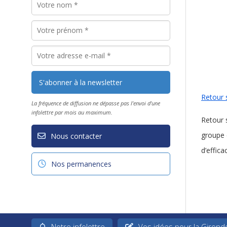
Retour 
La fréquence de diffusion ne dépasse pas l'envoi d'une
infolettre par mois au maximum.
Retour 
groupe 
Nous contacter
d’effica
Nos permanences
Notre infolettre
Vos idées pour la Girond