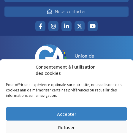
Nous contacter
Consentement à l'utilisation
des cookies
Pour offrir une expérience optimale sur notre site, nous utilisons des
Accueil
Agir pour la Gironde
cookies afin de mémoriser certaines préférences ou recueillir des
informations sur la navigation.
Votre canton
Qui sommes-nous ?
Lire et voir
Restons en contact
Accepter
Préférences des cookies
Refuser
Politique de confidentialité