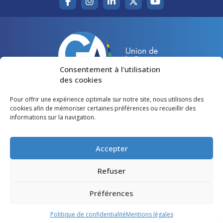
Consentement à l'utilisation
des cookies
Pour offrir une expérience optimale sur notre site, nous utilisons des
Accueil
Agir pour la Gironde
cookies afin de mémoriser certaines préférences ou recueillir des
informations sur la navigation.
Votre canton
Qui sommes-nous ?
Lire et voir
Restons en contact
Accepter
Préférences des cookies
Refuser
Politique de confidentialité
Préférences
Mentions légales
Politique de confidentialité
Mentions légales
©
Gironde Avenir
- Tous droits réservés