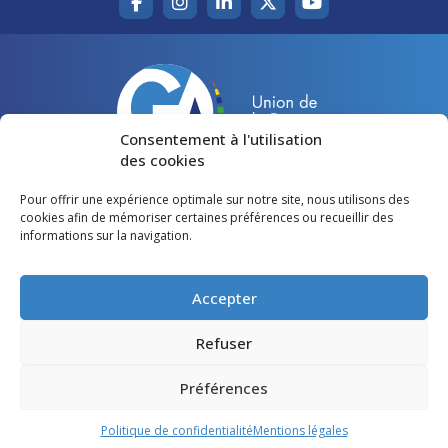
Consentement à l'utilisation
des cookies
Pour offrir une expérience optimale sur notre site, nous utilisons des
Accueil
Agir pour la Gironde
cookies afin de mémoriser certaines préférences ou recueillir des
informations sur la navigation.
Votre canton
Qui sommes-nous ?
Lire et voir
Restons en contact
Accepter
Préférences des cookies
Refuser
Politique de confidentialité
Préférences
Mentions légales
Politique de confidentialité
Mentions légales
©
Gironde Avenir
- Tous droits réservés