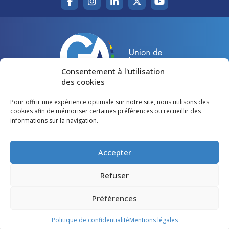
Consentement à l'utilisation
des cookies
Pour offrir une expérience optimale sur notre site, nous utilisons des
Accueil
Agir pour la Gironde
cookies afin de mémoriser certaines préférences ou recueillir des
informations sur la navigation.
Votre canton
Qui sommes-nous ?
Lire et voir
Restons en contact
Accepter
Préférences des cookies
Refuser
Politique de confidentialité
Préférences
Mentions légales
Politique de confidentialité
Mentions légales
©
Gironde Avenir
- Tous droits réservés