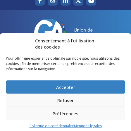
Consentement à l'utilisation
des cookies
Pour offrir une expérience optimale sur notre site, nous utilisons des
Accueil
Agir pour la Gironde
cookies afin de mémoriser certaines préférences ou recueillir des
informations sur la navigation.
Votre canton
Qui sommes-nous ?
Lire et voir
Restons en contact
Accepter
Préférences des cookies
Refuser
Politique de confidentialité
Préférences
Mentions légales
Politique de confidentialité
Mentions légales
©
Gironde Avenir
- Tous droits réservés